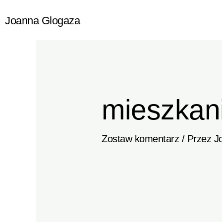
Przejdź
Joanna Glogaza
do
treści
mieszkan
Zostaw komentarz
/ Przez
J