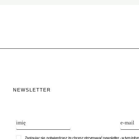
NEWSLETTER
Zapisując się, potwierdzasz że chcesz otrzymywać newsletter - w tym info