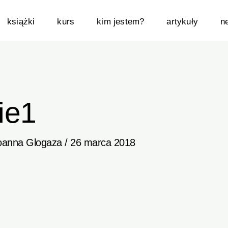
książki
kurs
kim jestem?
artykuły
n
ie1
oanna Glogaza
/
26 marca 2018