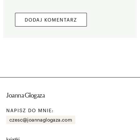
Joanna Glogaza
NAPISZ DO MNIE:
czesc@joannaglogaza.com
książki