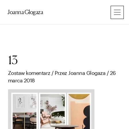
Przejdź
do
Joanna Glogaza
treści
13
Zostaw komentarz
/ Przez
Joanna Glogaza
/
26
marca 2018