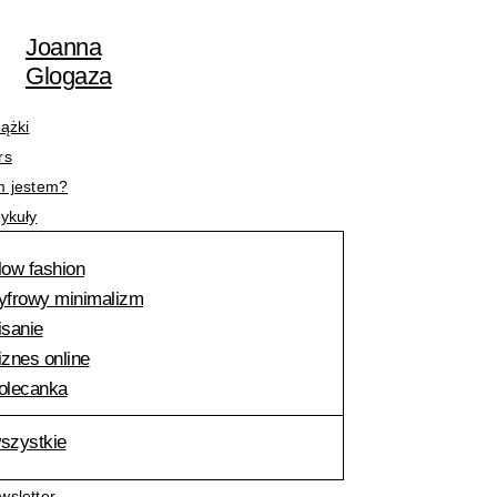
Przejdź
Nazwa*
E-
do
mail*
Joanna
treści
Glogaza
iążki
rs
m jestem?
tykuły
low fashion
yfrowy minimalizm
isanie
iznes online
olecanka
szystkie
wsletter