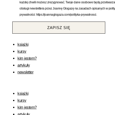
każdej chwili możesz zrezygnować. Twoje dane osobowe będą przetwarza
obsługi newslettera przez Joannę Glogazę na zasadach opisanych w polit
prywatności: https://joannaglogaza.com/polityka-prywatnosci.
ZAPISZ SIĘ
książki
kursy
kim jestem?
artykuły
newsletter
książki
kursy
kim jestem?
artykuły