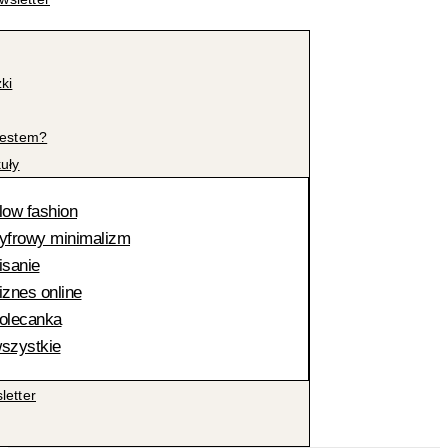
żki
jestem?
kuły
low fashion
yfrowy minimalizm
isanie
iznes online
olecanka
szystkie
letter