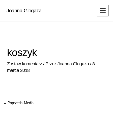
Przejdź
do
Joanna Glogaza
treści
koszyk
Zostaw komentarz
/ Przez
Joanna Glogaza
/
8
marca 2018
←
Poprzedni Media