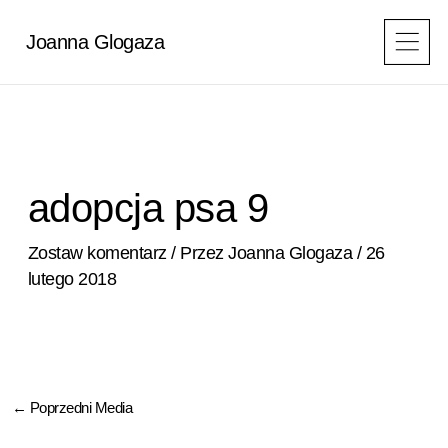
Przejdź
do
Joanna Glogaza
treści
adopcja psa 9
Zostaw komentarz
/ Przez
Joanna Glogaza
/
26
lutego 2018
←
Poprzedni Media