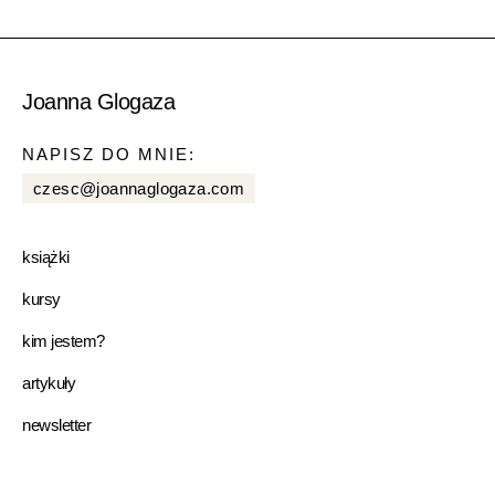
Joanna Glogaza
NAPISZ DO MNIE:
czesc@joannaglogaza.com
książki
kursy
kim jestem?
artykuły
newsletter