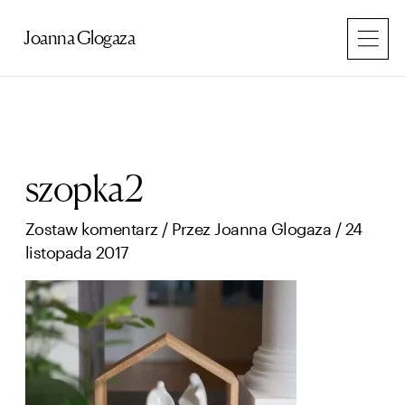
Przejdź
do
Joanna Glogaza
treści
szopka2
Zostaw komentarz
/ Przez
Joanna Glogaza
/
24
listopada 2017