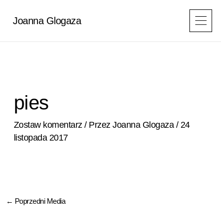
Przejdź
do
Joanna Glogaza
treści
pies
Zostaw komentarz
/ Przez
Joanna Glogaza
/
24
listopada 2017
←
Poprzedni Media