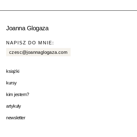
Joanna Glogaza
NAPISZ DO MNIE:
czesc@joannaglogaza.com
książki
kursy
kim jestem?
artykuły
newsletter