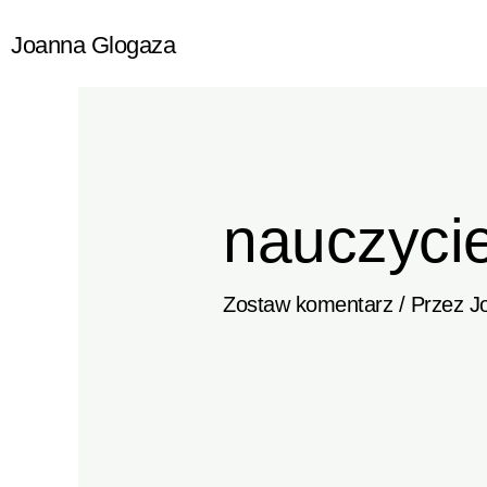
Przejdź
Joanna Glogaza
do
treści
nauczycie
Zostaw komentarz
/ Przez
J