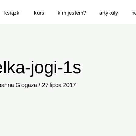
książki
kurs
kim jestem?
artykuły
n
lka-jogi-1s
oanna Glogaza
/
27 lipca 2017