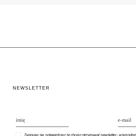
NEWSLETTER
Zapisując się, potwierdzasz że chcesz otrzymywać newsletter - w tym info