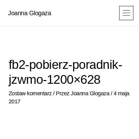
Przejdź
do
Joanna Glogaza
treści
fb2-pobierz-poradnik-
jzwmo-1200×628
Zostaw komentarz
/ Przez
Joanna Glogaza
/
4 maja
2017