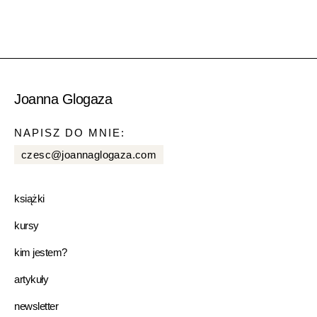
Joanna Glogaza
NAPISZ DO MNIE:
czesc@joannaglogaza.com
książki
kursy
kim jestem?
artykuły
newsletter