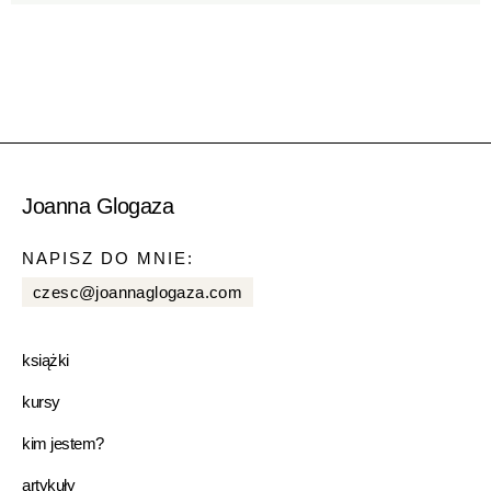
Joanna Glogaza
NAPISZ DO MNIE:
czesc@joannaglogaza.com
książki
kursy
kim jestem?
artykuły