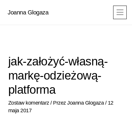
Przejdź
do
Joanna Glogaza
treści
jak-założyć-własną-
markę-odzieżową-
platforma
Zostaw komentarz
/ Przez
Joanna Glogaza
/
12
maja 2017