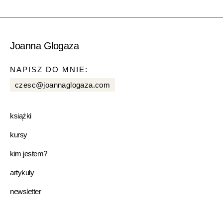
Joanna Glogaza
NAPISZ DO MNIE:
czesc@joannaglogaza.com
książki
kursy
kim jestem?
artykuły
newsletter