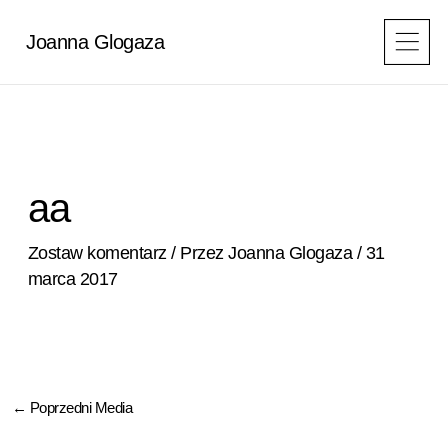
Przejdź
do
Joanna Glogaza
treści
aa
Zostaw komentarz
/ Przez
Joanna Glogaza
/
31
marca 2017
←
Poprzedni Media