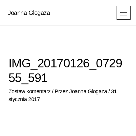
Przejdź
do
Joanna Glogaza
treści
IMG_20170126_0729
55_591
Zostaw komentarz
/ Przez
Joanna Glogaza
/
31
stycznia 2017