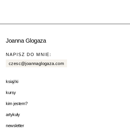
Joanna Glogaza
NAPISZ DO MNIE:
czesc@joannaglogaza.com
książki
kursy
kim jestem?
artykuły
newsletter