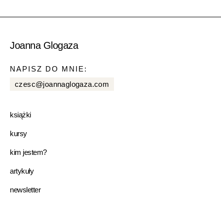
Joanna Glogaza
NAPISZ DO MNIE:
czesc@joannaglogaza.com
książki
kursy
kim jestem?
artykuły
newsletter