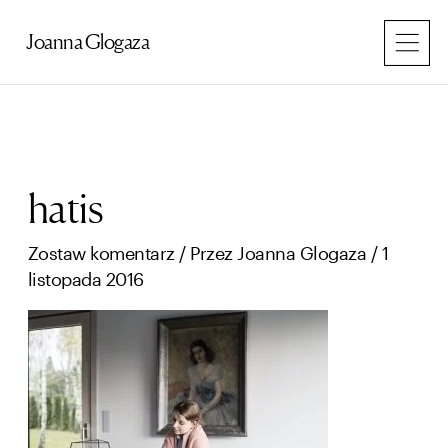
Przejdź
do
Joanna Glogaza
treści
hatis
Zostaw komentarz
/ Przez
Joanna Glogaza
/
1
listopada 2016