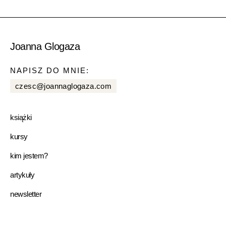
Joanna Glogaza
NAPISZ DO MNIE:
czesc@joannaglogaza.com
książki
kursy
kim jestem?
artykuły
newsletter