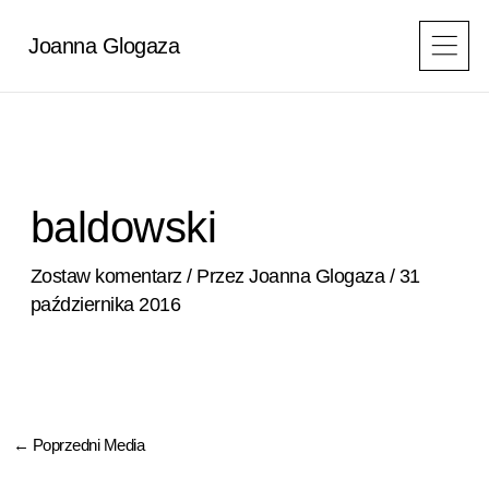
Przejdź
do
Joanna Glogaza
treści
baldowski
Zostaw komentarz
/ Przez
Joanna Glogaza
/
31
października 2016
←
Poprzedni Media