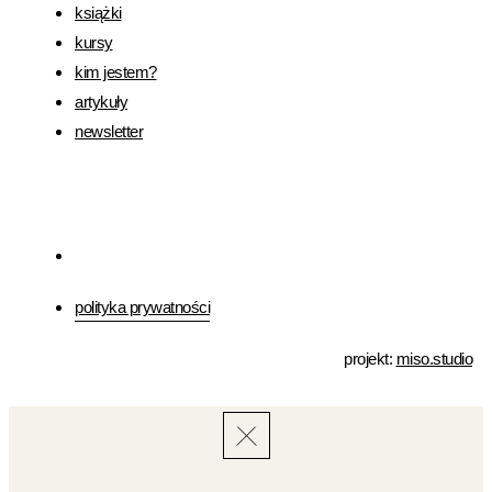
książki
kursy
kim jestem?
artykuły
newsletter
polityka prywatności
projekt:
miso.studio