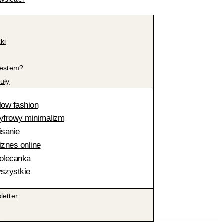
żki
jestem?
kuły
low fashion
yfrowy minimalizm
isanie
iznes online
olecanka
szystkie
letter