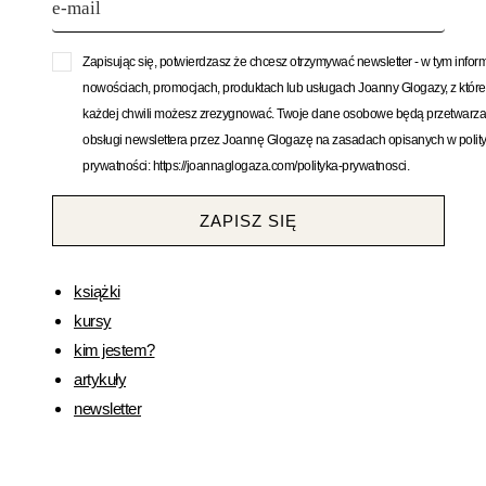
Zapisując się, potwierdzasz że chcesz otrzymywać newsletter - w tym infor
nowościach, promocjach, produktach lub usługach Joanny Glogazy, z któr
każdej chwili możesz zrezygnować. Twoje dane osobowe będą przetwarza
obsługi newslettera przez Joannę Glogazę na zasadach opisanych w polit
prywatności: https://joannaglogaza.com/polityka-prywatnosci.
ZAPISZ SIĘ
książki
kursy
kim jestem?
artykuły
newsletter