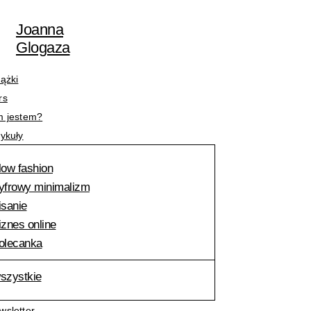
Przejdź
Nazwa*
E-
do
mail*
Joanna
treści
Glogaza
iążki
rs
m jestem?
tykuły
low fashion
yfrowy minimalizm
isanie
iznes online
olecanka
szystkie
wsletter