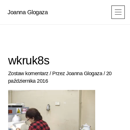
Przejdź
do
Joanna Glogaza
treści
wkruk8s
Zostaw komentarz
/ Przez
Joanna Glogaza
/
20
października 2016