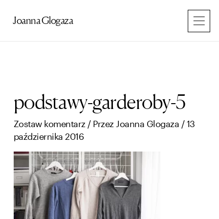
Przejdź
do
Joanna Glogaza
treści
podstawy-garderoby-5
Zostaw komentarz
/ Przez
Joanna Glogaza
/
13
października 2016