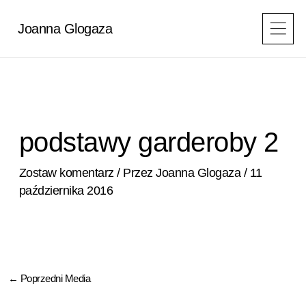
Przejdź
do
Joanna Glogaza
treści
podstawy garderoby 2
Zostaw komentarz
/ Przez
Joanna Glogaza
/
11
października 2016
←
Poprzedni Media