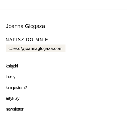
Joanna Glogaza
NAPISZ DO MNIE:
czesc@joannaglogaza.com
książki
kursy
kim jestem?
artykuły
newsletter