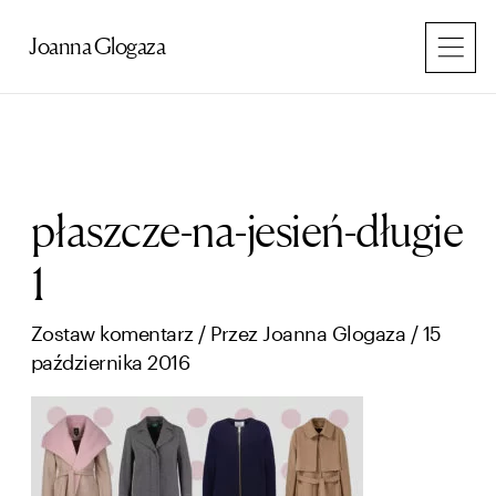
Przejdź
do
Joanna Glogaza
treści
płaszcze-na-jesień-długie
1
Zostaw komentarz
/ Przez
Joanna Glogaza
/
15
października 2016