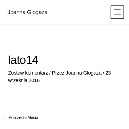
Przejdź
do
Joanna Glogaza
treści
lato14
Zostaw komentarz
/ Przez
Joanna Glogaza
/
23
września 2016
←
Poprzedni Media