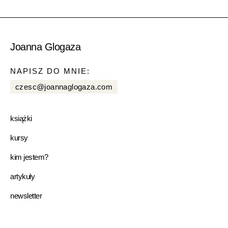
Joanna Glogaza
NAPISZ DO MNIE:
czesc@joannaglogaza.com
książki
kursy
kim jestem?
artykuły
newsletter