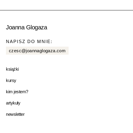
Joanna Glogaza
NAPISZ DO MNIE:
czesc@joannaglogaza.com
książki
kursy
kim jestem?
artykuły
newsletter