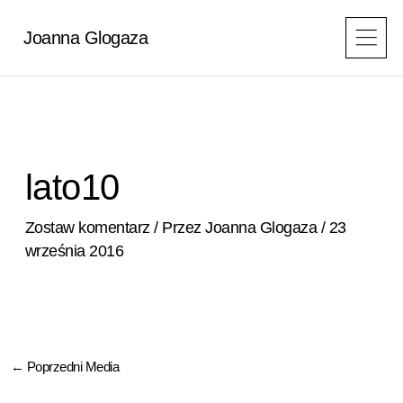
Przejdź
do
Joanna Glogaza
treści
lato10
Zostaw komentarz
/ Przez
Joanna Glogaza
/
23
września 2016
←
Poprzedni Media