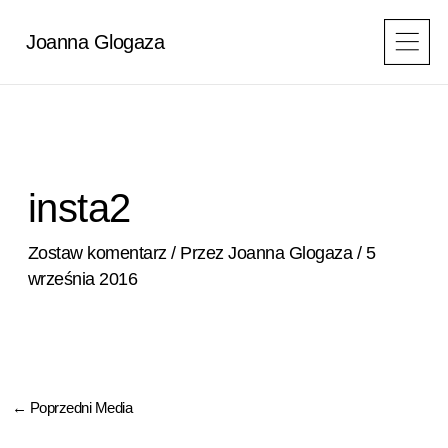
Przejdź
do
Joanna Glogaza
treści
insta2
Zostaw komentarz
/ Przez
Joanna Glogaza
/
5
września 2016
←
Poprzedni Media