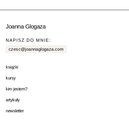
Joanna Glogaza
NAPISZ DO MNIE:
czesc@joannaglogaza.com
książki
kursy
kim jestem?
artykuły
newsletter