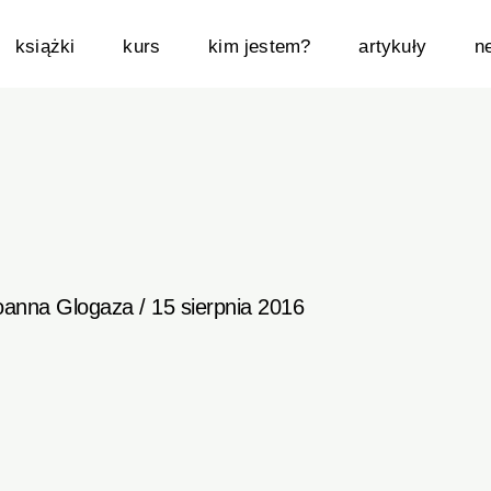
książki
kurs
kim jestem?
artykuły
n
oanna Glogaza
/
15 sierpnia 2016