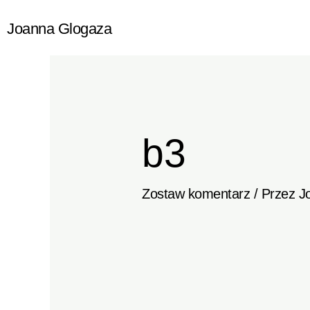
Przejdź
Joanna Glogaza
do
treści
b3
Zostaw komentarz
/ Przez
J