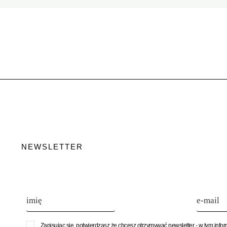
NEWSLETTER
Zapisując się, potwierdzasz że chcesz otrzymywać newsletter - w tym info