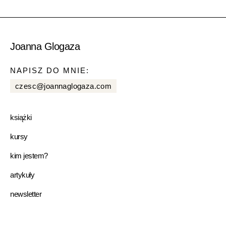
Joanna Glogaza
NAPISZ DO MNIE:
czesc@joannaglogaza.com
książki
kursy
kim jestem?
artykuły
newsletter