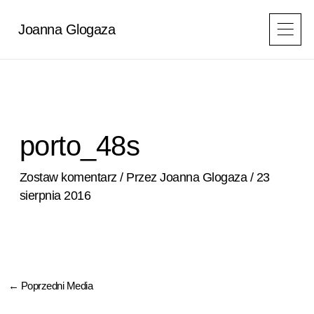
Przejdź
do
Joanna Glogaza
treści
porto_48s
Zostaw komentarz
/ Przez
Joanna Glogaza
/
23
sierpnia 2016
←
Poprzedni Media