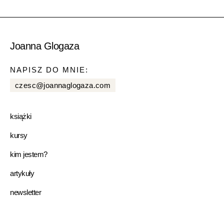
Joanna Glogaza
NAPISZ DO MNIE:
czesc@joannaglogaza.com
książki
kursy
kim jestem?
artykuły
newsletter