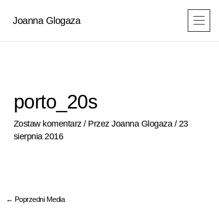
Przejdź
do
Joanna Glogaza
treści
porto_20s
Zostaw komentarz
/ Przez
Joanna Glogaza
/
23
sierpnia 2016
←
Poprzedni Media