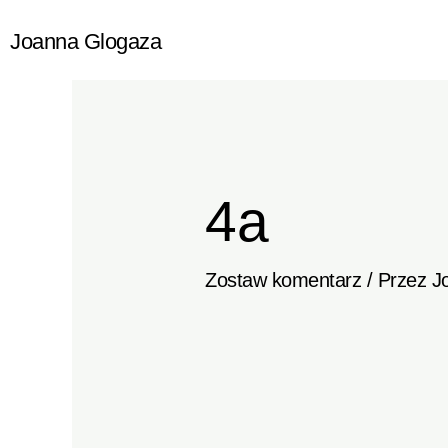
Przejdź
Joanna Glogaza
do
treści
4a
Zostaw komentarz
/ Przez
J