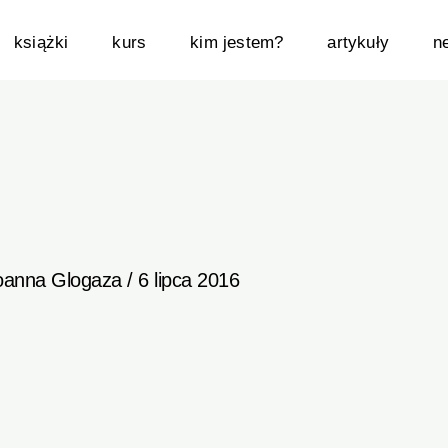
książki
kurs
kim jestem?
artykuły
n
oanna Glogaza
/
6 lipca 2016