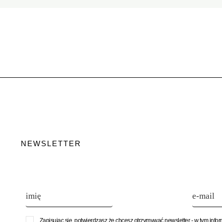
NEWSLETTER
Zapisując się, potwierdzasz że chcesz otrzymywać newsletter - w tym info