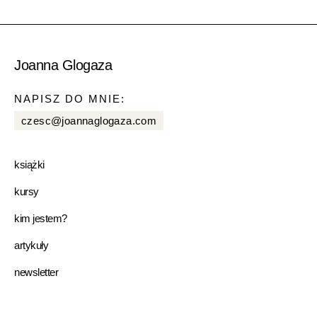
Joanna Glogaza
NAPISZ DO MNIE:
czesc@joannaglogaza.com
książki
kursy
kim jestem?
artykuły
newsletter