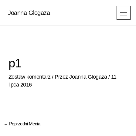
Przejdź
do
Joanna Glogaza
treści
p1
Zostaw komentarz
/ Przez
Joanna Glogaza
/
11
lipca 2016
←
Poprzedni Media