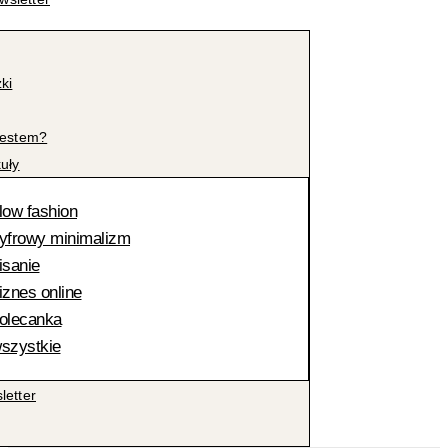
żki
jestem?
kuły
low fashion
yfrowy minimalizm
isanie
iznes online
olecanka
szystkie
letter