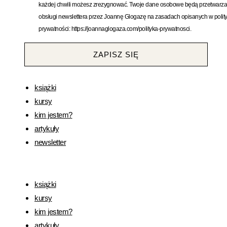
każdej chwili możesz zrezygnować. Twoje dane osobowe będą przetwarza
obsługi newslettera przez Joannę Glogazę na zasadach opisanych w polit
prywatności: https://joannaglogaza.com/polityka-prywatnosci.
ZAPISZ SIĘ
książki
kursy
kim jestem?
artykuły
newsletter
książki
kursy
kim jestem?
artykuły