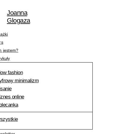
Przejdź
Nazwa*
E-
do
mail*
Joanna
treści
Glogaza
iążki
rs
m jestem?
tykuły
low fashion
yfrowy minimalizm
isanie
iznes online
olecanka
szystkie
wsletter