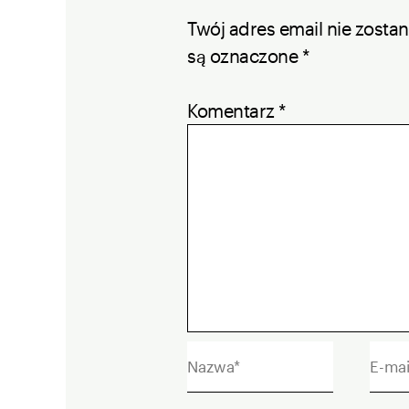
Twój adres email nie zosta
są oznaczone
*
Komentarz
*
Nazwa*
E-
mail