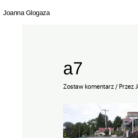
Przejdź
Joanna Glogaza
do
treści
a7
Zostaw komentarz
/ Przez