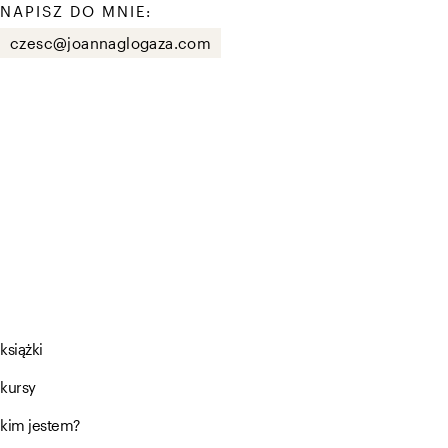
NAPISZ DO MNIE:
czesc@joannaglogaza.com
książki
kursy
kim jestem?