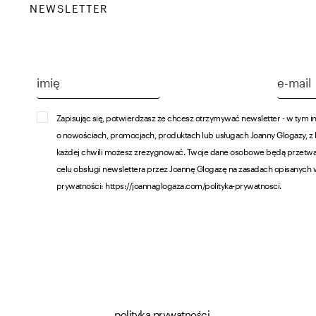
NEWSLETTER
Zapisując się, potwierdzasz że chcesz otrzymywać newsletter - w tym i
o nowościach, promocjach, produktach lub usługach Joanny Glogazy, z
każdej chwili możesz zrezygnować. Twoje dane osobowe będą przetw
celu obsługi newslettera przez Joannę Glogazę na zasadach opisanych 
prywatności: https://joannaglogaza.com/polityka-prywatnosci.
polityka prywatności