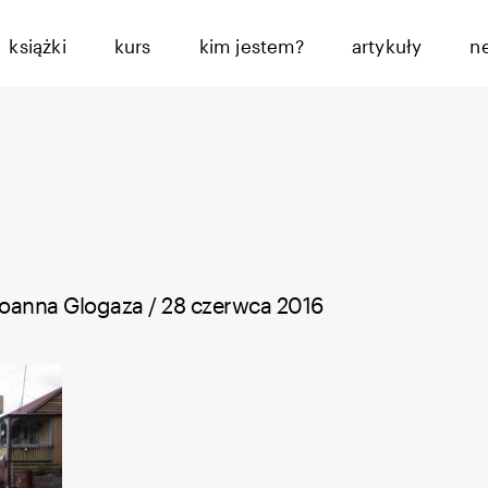
książki
kurs
kim jestem?
artykuły
n
Joanna Glogaza
/
28 czerwca 2016