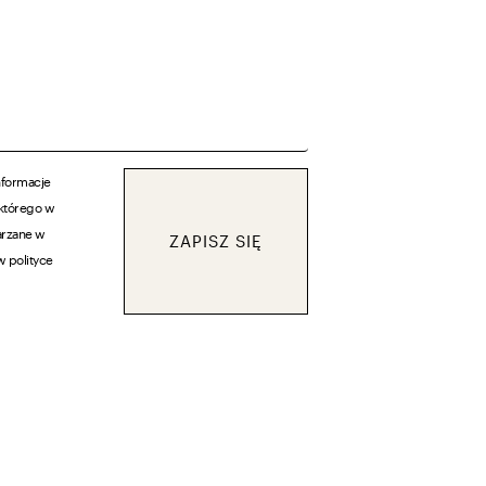
nformacje
 którego w
arzane w
ZAPISZ SIĘ
w polityce