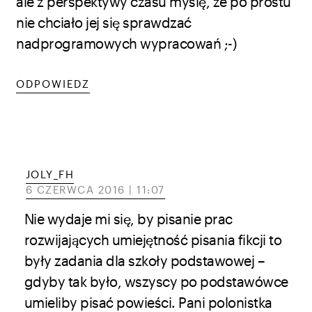
ale z perspektywy czasu myślę, że po prostu
nie chciało jej się sprawdzać
nadprogramowych wypracowań ;-)
ODPOWIEDZ
JOLY_FH
6 CZERWCA 2016 | 11:07
Nie wydaje mi się, by pisanie prac
rozwijających umiejętność pisania fikcji to
były zadania dla szkoły podstawowej –
gdyby tak było, wszyscy po podstawówce
umieliby pisać powieści. Pani polonistka