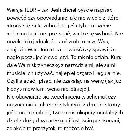
Wersja TLDR – tak! Jeśli chcielibyście napisać
powieść czy opowiadanie, ale nie wiecie z której
strony się za to zabrać, to jeśli tylko możecie
sobie na taki kurs pozwolić, warto się wybrać. Nie
oczekujcie jednak, że ktoś zrobi coś za Was,
znajdzie Wam temat na powieść czy sprawi, że
nagle poczujecie swój styl. To tak nie działa. Kurs
daje Wam skrzyneczkę z narzędziami, ale sami
musicie ich używać, najlepiej często i regularnie.
Czyli siadać i pisać, nie czekając na wenę (jak już
kiedyś mówiłam,
wena nie istnieje
!).
Nie obawiajcie się wepchnięcia w schemat czy
narzucania konkretnej stylistyki. Z drugiej strony,
jeśli macie ambicję tworzenia eksperymentalnych
dzieł z dużą dozą artyzmu i jesteście przekonani,
że akcja to przeżytek, to możecie być