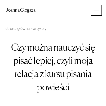
Przejdź
do
Joanna Glogaza
treści
strona główna
>
artykuły
Czy można nauczyć się
pisać lepiej, czyli moja
relacja z kursu pisania
powieści