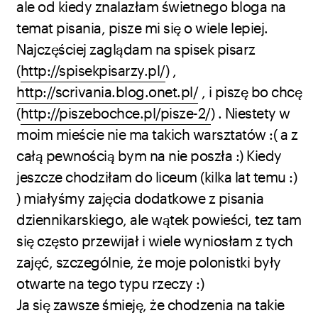
ale od kiedy znalazłam świetnego bloga na
temat pisania, pisze mi się o wiele lepiej.
Najczęściej zaglądam na spisek pisarz
(
http://spisekpisarzy.pl/
) ,
http://scrivania.blog.onet.pl/
, i piszę bo chcę
(
http://piszebochce.pl/pisze-2/
) . Niestety w
moim mieście nie ma takich warsztatów :( a z
całą pewnością bym na nie poszła :) Kiedy
jeszcze chodziłam do liceum (kilka lat temu :)
) miałyśmy zajęcia dodatkowe z pisania
dziennikarskiego, ale wątek powieści, tez tam
się często przewijał i wiele wyniosłam z tych
zajęć, szczególnie, że moje polonistki były
otwarte na tego typu rzeczy :)
Ja się zawsze śmieję, że chodzenia na takie