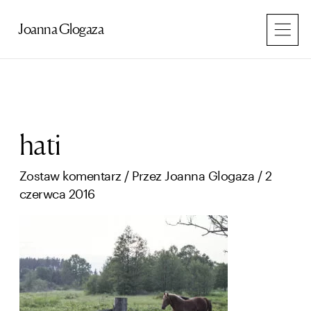
Przejdź
do
Joanna Glogaza
treści
hati
Zostaw komentarz
/ Przez
Joanna Glogaza
/
2
czerwca 2016