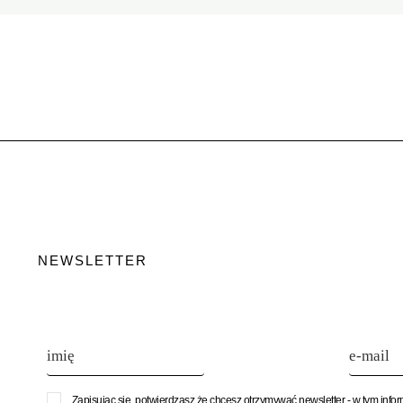
NEWSLETTER
Zapisując się, potwierdzasz że chcesz otrzymywać newsletter - w tym info