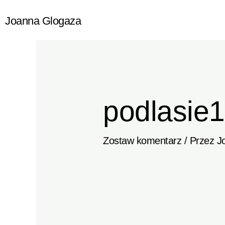
Przejdź
Joanna Glogaza
do
treści
podlasie
Zostaw komentarz
/ Przez
J