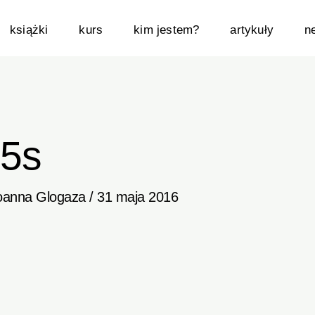
książki
kurs
kim jestem?
artykuły
n
15s
oanna Glogaza
/
31 maja 2016