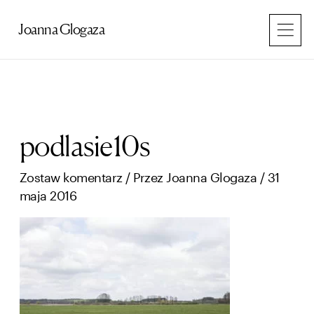
Przejdź
do
Joanna Glogaza
treści
podlasie10s
Zostaw komentarz
/ Przez
Joanna Glogaza
/
31
maja 2016