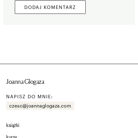
Joanna Glogaza
NAPISZ DO MNIE:
czesc@joannaglogaza.com
książki
kursy