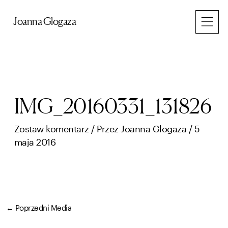
Przejdź
do
Joanna Glogaza
treści
IMG_20160331_131826
Zostaw komentarz
/ Przez
Joanna Glogaza
/
5
maja 2016
←
Poprzedni Media