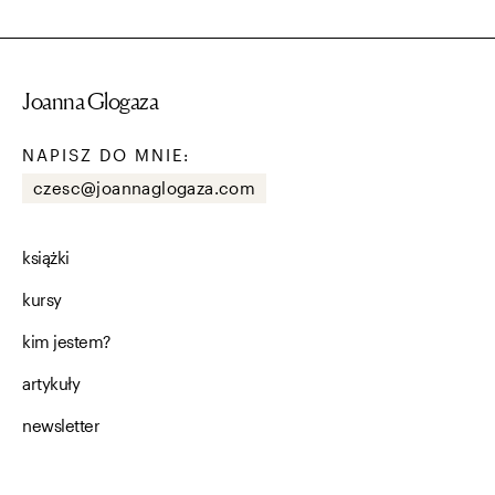
Joanna Glogaza
NAPISZ DO MNIE:
czesc@joannaglogaza.com
książki
kursy
kim jestem?
artykuły
newsletter