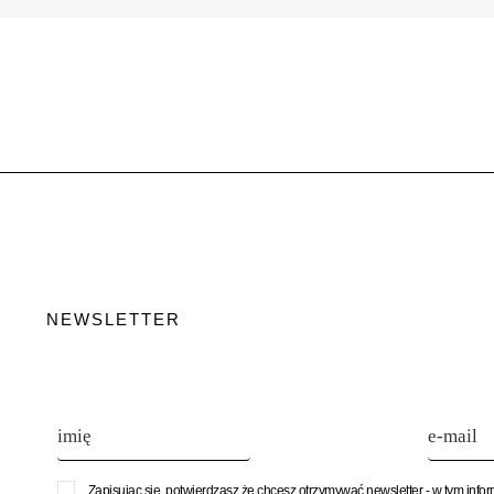
NEWSLETTER
Zapisując się, potwierdzasz że chcesz otrzymywać newsletter - w tym info