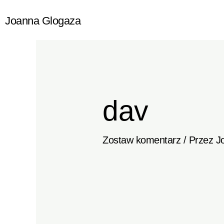
Przejdź
Joanna Glogaza
do
treści
dav
Zostaw komentarz
/ Przez
J