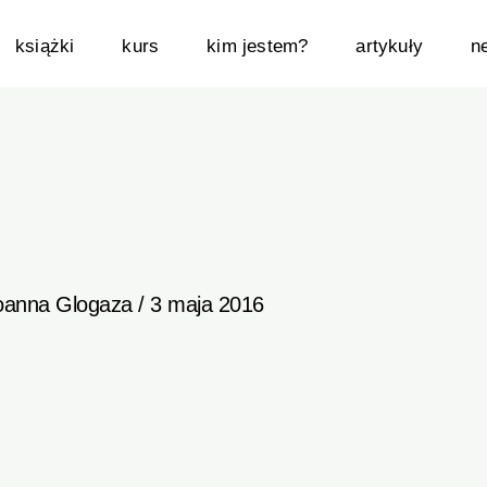
książki
kurs
kim jestem?
artykuły
n
oanna Glogaza
/
3 maja 2016