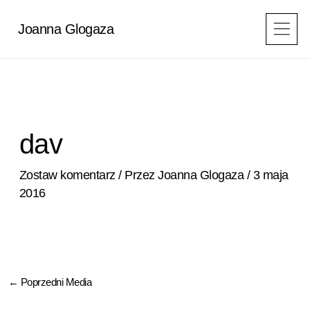
Przejdź
do
Joanna Glogaza
treści
dav
Zostaw komentarz
/ Przez
Joanna Glogaza
/
3 maja
2016
←
Poprzedni Media