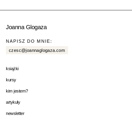
Joanna Glogaza
NAPISZ DO MNIE:
czesc@joannaglogaza.com
książki
kursy
kim jestem?
artykuły
newsletter