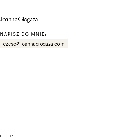
Joanna Glogaza
NAPISZ DO MNIE:
czesc@joannaglogaza.com