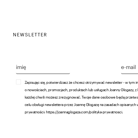
NEWSLETTER
Zapisując się, potwierdzasz że chcesz otrzymywać newsletter - w tym i
o nowościach, promocjach, produktach lub usługach Joanny Glogazy, z
każdej chwili możesz zrezygnować. Twoje dane osobowe będą przetw
celu obsługi newslettera przez Joannę Glogazę na zasadach opisanych 
prywatności: https://joannaglogaza.com/polityka-prywatnosci.