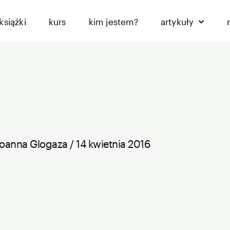
książki
kurs
kim jestem?
artykuły
Joanna Glogaza
/
14 kwietnia 2016