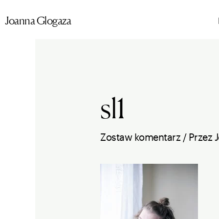
Przejdź
Joanna Glogaza
do
treści
sl1
Zostaw komentarz
/ Przez