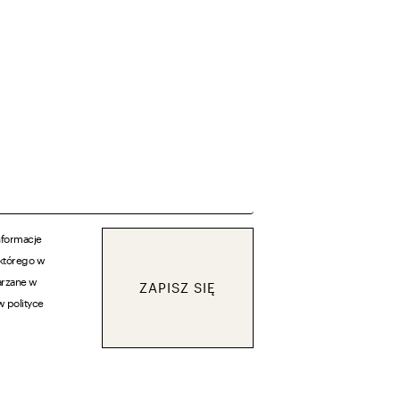
nformacje
 którego w
arzane w
ZAPISZ SIĘ
w polityce