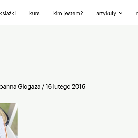
książki
kurs
kim jestem?
artykuły
Joanna Glogaza
/
16 lutego 2016