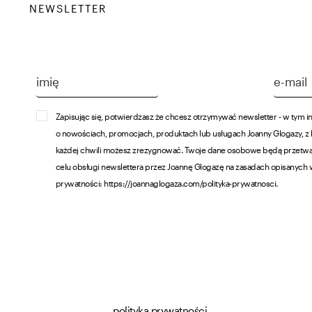
NEWSLETTER
Zapisując się, potwierdzasz że chcesz otrzymywać newsletter - w tym i
o nowościach, promocjach, produktach lub usługach Joanny Glogazy, z
każdej chwili możesz zrezygnować. Twoje dane osobowe będą przetw
celu obsługi newslettera przez Joannę Glogazę na zasadach opisanych 
prywatności: https://joannaglogaza.com/polityka-prywatnosci.
polityka prywatności