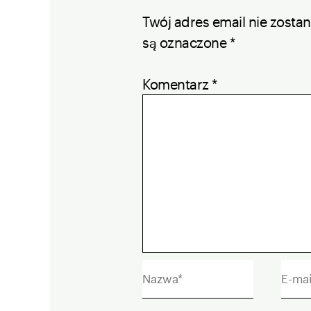
Twój adres email nie zosta
są oznaczone
*
Komentarz
*
Nazwa*
E-
mail