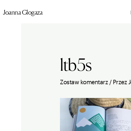
Przejdź
Joanna Glogaza
do
treści
ltb5s
Zostaw komentarz
/ Przez