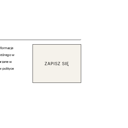
nformacje
 którego w
arzane w
ZAPISZ SIĘ
w polityce