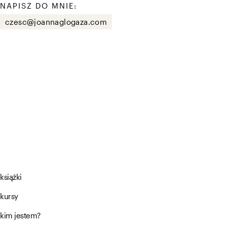
NAPISZ DO MNIE:
czesc@joannaglogaza.com
książki
kursy
kim jestem?