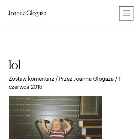
Przejdź
do
Joanna Glogaza
treści
lol
Zostaw komentarz
/ Przez
Joanna Glogaza
/
1
czerwca 2015