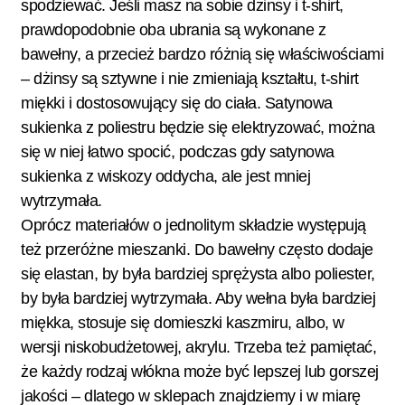
spodziewać. Jeśli masz na sobie dżinsy i t-shirt,
prawdopodobnie oba ubrania są wykonane z
bawełny, a przecież bardzo różnią się właściwościami
– dżinsy są sztywne i nie zmieniają kształtu, t-shirt
miękki i dostosowujący się do ciała. Satynowa
sukienka z poliestru będzie się elektryzować, można
się w niej łatwo spocić, podczas gdy satynowa
sukienka z wiskozy oddycha, ale jest mniej
wytrzymała.
Oprócz materiałów o jednolitym składzie występują
też przeróżne mieszanki. Do bawełny często dodaje
się elastan, by była bardziej sprężysta albo poliester,
by była bardziej wytrzymała. Aby wełna była bardziej
miękka, stosuje się domieszki kaszmiru, albo, w
wersji niskobudżetowej, akrylu. Trzeba też pamiętać,
że każdy rodzaj włókna może być lepszej lub gorszej
jakości – dlatego w sklepach znajdziemy i w miarę