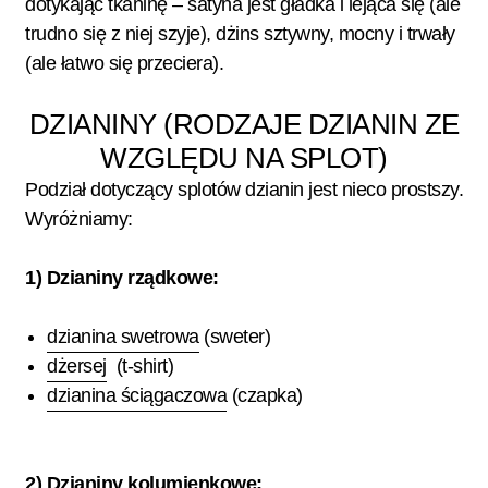
dotykając tkaninę – satyna jest gładka i lejąca się (ale
trudno się z niej szyje), dżins sztywny, mocny i trwały
(ale łatwo się przeciera).
DZIANINY (RODZAJE DZIANIN ZE
WZGLĘDU NA SPLOT)
Podział dotyczący splotów dzianin jest nieco prostszy.
Wyróżniamy:
1) Dzianiny rządkowe:
dzianina swetrowa
(sweter)
dżersej
(t-shirt)
dzianina ściągaczowa
(czapka)
2) Dzianiny kolumienkowe: