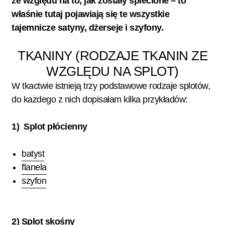
ze względu na to, jak zostały splecione – to
właśnie tutaj pojawiają się te wszystkie
tajemnicze satyny, dżerseje i szyfony.
TKANINY (RODZAJE TKANIN ZE
WZGLĘDU NA SPLOT)
W tkactwie istnieją trzy podstawowe rodzaje splotów,
do każdego z nich dopisałam kilka przykładów:
1) Splot płócienny
batyst
flanela
szyfon
2) Splot skośny