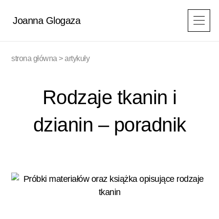
Przejdź
do
Joanna Glogaza
treści
strona główna
>
artykuły
Rodzaje tkanin i
dzianin – poradnik