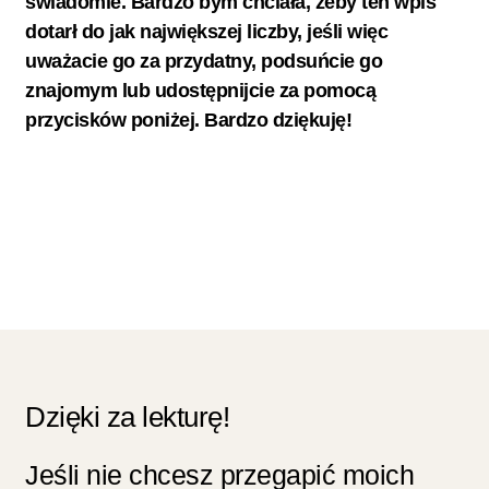
świadomie. Bardzo bym chciała, żeby ten wpis
dotarł do jak największej liczby, jeśli więc
uważacie go za przydatny, podsuńcie go
znaj
omym lub udostępnijcie za pomocą
przycisków poniżej. Bardzo dziękuję!
Dzięki za lekturę!
Jeśli nie chcesz przegapić moich