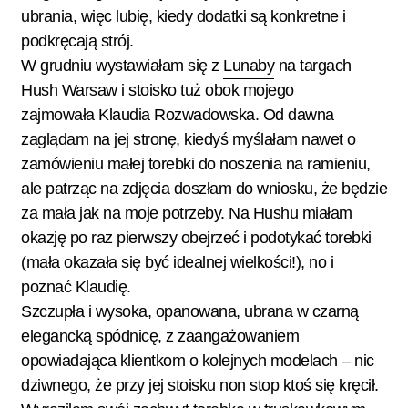
ubrania, więc lubię, kiedy dodatki są konkretne i
podkręcają strój.
W grudniu wystawiałam się z
Lunaby
na targach
Hush Warsaw i stoisko tuż obok mojego
zajmowała
Klaudia Rozwadowska
. Od dawna
zaglądam na jej stronę, kiedyś myślałam nawet o
zamówieniu małej torebki do noszenia na ramieniu,
ale patrząc na zdjęcia doszłam do wniosku, że będzie
za mała jak na moje potrzeby. Na Hushu miałam
okazję po raz pierwszy obejrzeć i podotykać torebki
(mała okazała się być idealnej wielkości!), no i
poznać Klaudię.
Szczupła i wysoka, opanowana, ubrana w czarną
elegancką spódnicę, z zaangażowaniem
opowiadająca klientkom o kolejnych modelach – nic
dziwnego, że przy jej stoisku non stop ktoś się kręcił.