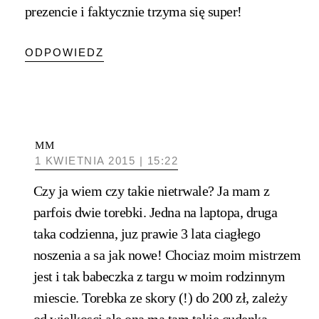
prezencie i faktycznie trzyma się super!
ODPOWIEDZ
MM
1 KWIETNIA 2015 | 15:22
Czy ja wiem czy takie nietrwale? Ja mam z
parfois dwie torebki. Jedna na laptopa, druga
taka codzienna, juz prawie 3 lata ciagłego
noszenia a sa jak nowe! Chociaz moim mistrzem
jest i tak babeczka z targu w moim rodzinnym
miescie. Torebka ze skory (!) do 200 zł, zależy
od wielkosci ale ona ma tam takie cudenka,