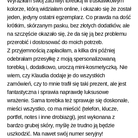
Wyraziłam swój zachwyt torebką w truskawkowym
kolorze, którą widziałam online, i okazało się że został
jeden, jedyny ostatni egzemplarz. Co prawda na dość
krótkim, skórzanym pasku, bez złotych dodatków, ale
na szczęście okazało się, że da się ją bez problemu
przerobić i dostosować do moich potrzeb.
Z przyjemnością zapłaciłam, a kilka dni później
odebrałam przesyłkę z moją spersonalizowaną
torebką i, dodatkowo, uroczą mini-kosmetyczką. Nie
wiem, czy Klaudia dodaje je do wszystkich
zamówień, czy to mnie trafił się taki prezent, ale jest
fantastyczna i sprawia naprawdę luksusowe
wrażenie. Sama torebka też sprawuje się doskonale,
mieści wszystko, co ma mieścić (telefon, klucze,
portfel, notes i inne drobiazgi), jest wykonana z
bardzo grubej skóry, myślę że trudno ją będzie
uszkodzić. Ma nawet swój numer seryjny!