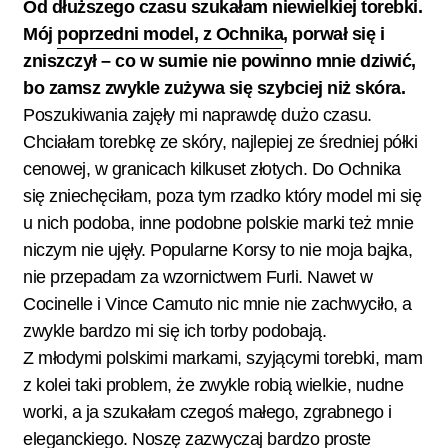
Od dłuższego czasu szukałam niewielkiej torebki.
Mój
poprzedni model, z Ochnika
, porwał się i
zniszczył – co w sumie nie powinno mnie dziwić,
bo zamsz zwykle zużywa się szybciej niż skóra.
Poszukiwania zajęły mi naprawdę dużo czasu.
Chciałam torebkę ze skóry, najlepiej ze średniej półki
cenowej, w granicach kilkuset złotych. Do Ochnika
się zniechęciłam, poza tym rzadko który model mi się
u nich podoba, inne podobne polskie marki też mnie
niczym nie ujęły. Popularne Korsy to nie moja bajka,
nie przepadam za wzornictwem Furli. Nawet w
Cocinelle i Vince Camuto nic mnie nie zachwyciło, a
zwykle bardzo mi się ich torby podobają.
Z młodymi polskimi markami, szyjącymi torebki, mam
z kolei taki problem, że zwykle robią wielkie, nudne
worki, a ja szukałam czegoś małego, zgrabnego i
eleganckiego. Noszę zazwyczaj bardzo proste