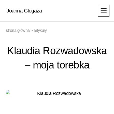
Przejdź
do
Joanna Glogaza
treści
strona główna
>
artykuły
Klaudia Rozwadowska
– moja torebka