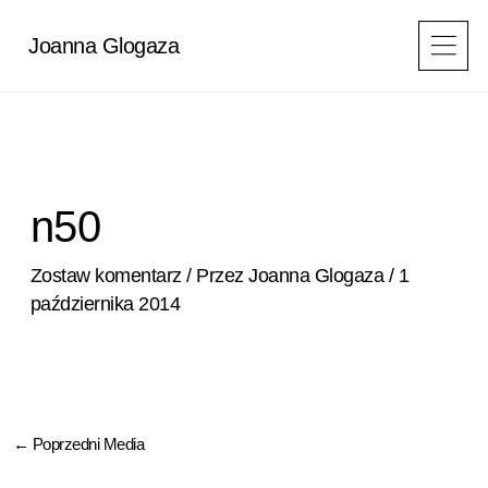
Przejdź
do
Joanna Glogaza
treści
n50
Zostaw komentarz
/ Przez
Joanna Glogaza
/
1
października 2014
←
Poprzedni Media