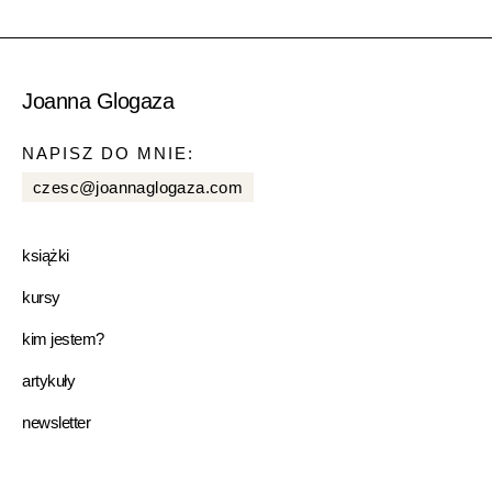
Joanna Glogaza
NAPISZ DO MNIE:
czesc@joannaglogaza.com
książki
kursy
kim jestem?
artykuły
newsletter