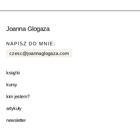
Joanna Glogaza
NAPISZ DO MNIE:
czesc@joannaglogaza.com
książki
kursy
kim jestem?
artykuły
newsletter