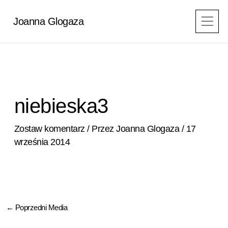
Przejdź
do
Joanna Glogaza
treści
niebieska3
Zostaw komentarz
/ Przez
Joanna Glogaza
/
17
września 2014
←
Poprzedni Media