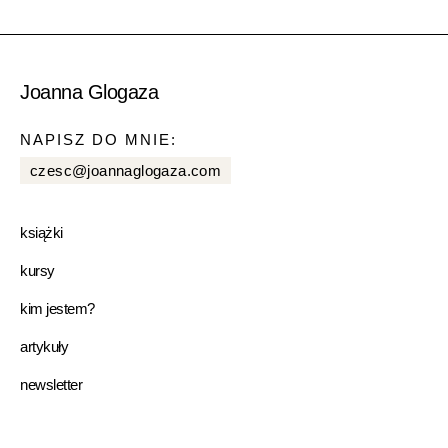
Joanna Glogaza
NAPISZ DO MNIE:
czesc@joannaglogaza.com
książki
kursy
kim jestem?
artykuły
newsletter