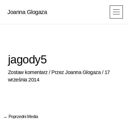
Przejdź
do
Joanna Glogaza
treści
jagody5
Zostaw komentarz
/ Przez
Joanna Glogaza
/
17
września 2014
←
Poprzedni Media