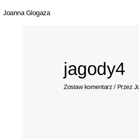
Przejdź
Joanna Glogaza
do
treści
jagody4
Zostaw komentarz
/ Przez
J