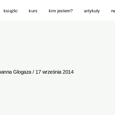
książki
kurs
kim jestem?
artykuły
n
oanna Glogaza
/
17 września 2014