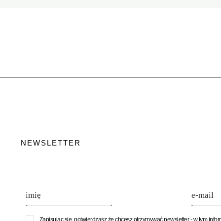
NEWSLETTER
Zapisując się, potwierdzasz że chcesz otrzymywać newsletter - w tym info