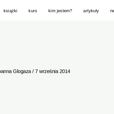
książki
kurs
kim jestem?
artykuły
n
oanna Glogaza
/
7 września 2014