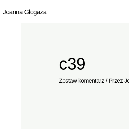
Przejdź
Joanna Glogaza
do
treści
c39
Zostaw komentarz
/ Przez
J