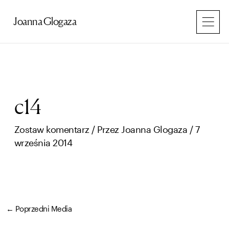
Przejdź
do
Joanna Glogaza
treści
c14
Zostaw komentarz
/ Przez
Joanna Glogaza
/
7
września 2014
←
Poprzedni Media