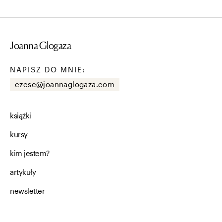
Joanna Glogaza
NAPISZ DO MNIE:
czesc@joannaglogaza.com
książki
kursy
kim jestem?
artykuły
newsletter