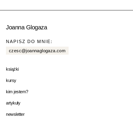
Joanna Glogaza
NAPISZ DO MNIE:
czesc@joannaglogaza.com
książki
kursy
kim jestem?
artykuły
newsletter