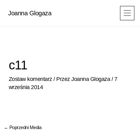
Przejdź
do
Joanna Glogaza
treści
c11
Zostaw komentarz
/ Przez
Joanna Glogaza
/
7
września 2014
←
Poprzedni Media