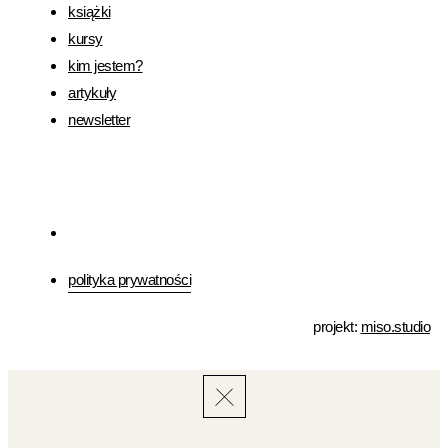
książki
kursy
kim jestem?
artykuły
newsletter
polityka prywatności
projekt:
miso.studio