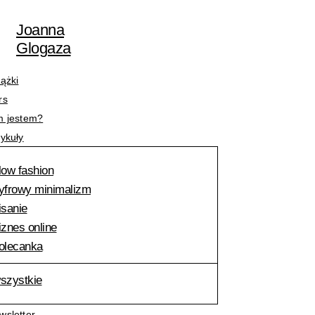
Przejdź
Nazwa*
E-
do
mail*
Joanna
treści
Glogaza
iążki
rs
m jestem?
tykuły
low fashion
yfrowy minimalizm
isanie
iznes online
olecanka
szystkie
wsletter