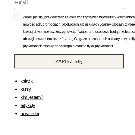
Zapisując się, potwierdzasz że chcesz otrzymywać newsletter - w tym infor
nowościach, promocjach, produktach lub usługach Joanny Glogazy, z któr
każdej chwili możesz zrezygnować. Twoje dane osobowe będą przetwarza
obsługi newslettera przez Joannę Glogazę na zasadach opisanych w polit
prywatności: https://joannaglogaza.com/polityka-prywatnosci.
ZAPISZ SIĘ
książki
kursy
kim jestem?
artykuły
newsletter