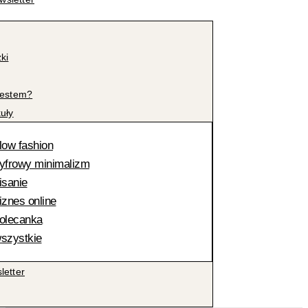
żki
jestem?
kuły
low fashion
yfrowy minimalizm
isanie
iznes online
olecanka
szystkie
letter